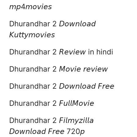
𝘮𝘱4𝘮𝘰𝘷𝘪𝘦𝘴
Dhurandhar 2 𝘋𝘰𝘸𝘯𝘭𝘰𝘢𝘥
𝘒𝘶𝘵𝘵𝘺𝘮𝘰𝘷𝘪𝘦𝘴
Dhurandhar 2 𝘙𝘦𝘷𝘪𝘦𝘸 in hindi
Dhurandhar 2 𝘔𝘰𝘷𝘪𝘦 𝘳𝘦𝘷𝘪𝘦𝘸
Dhurandhar 2 𝘋𝘰𝘸𝘯𝘭𝘰𝘢𝘥 𝘍𝘳𝘦𝘦
Dhurandhar 2 𝘍𝘶𝘭𝘭𝘔𝘰𝘷𝘪𝘦
Dhurandhar 2 𝘍𝘪𝘭𝘮𝘺𝘻𝘪𝘭𝘭𝘢
𝘋𝘰𝘸𝘯𝘭𝘰𝘢𝘥 𝘍𝘳𝘦𝘦 720𝘱