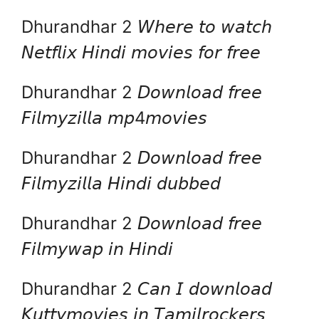
Dhurandhar 2 𝘞𝘩𝘦𝘳𝘦 𝘵𝘰 𝘸𝘢𝘵𝘤𝘩
𝘕𝘦𝘵𝘧𝘭𝘪𝘹 𝘏𝘪𝘯𝘥𝘪 𝘮𝘰𝘷𝘪𝘦𝘴 𝘧𝘰𝘳 𝘧𝘳𝘦𝘦
Dhurandhar 2 𝘋𝘰𝘸𝘯𝘭𝘰𝘢𝘥 𝘧𝘳𝘦𝘦
𝘍𝘪𝘭𝘮𝘺𝘻𝘪𝘭𝘭𝘢 𝘮𝘱4𝘮𝘰𝘷𝘪𝘦𝘴
Dhurandhar 2 𝘋𝘰𝘸𝘯𝘭𝘰𝘢𝘥 𝘧𝘳𝘦𝘦
𝘍𝘪𝘭𝘮𝘺𝘻𝘪𝘭𝘭𝘢 𝘏𝘪𝘯𝘥𝘪 𝘥𝘶𝘣𝘣𝘦𝘥
Dhurandhar 2 𝘋𝘰𝘸𝘯𝘭𝘰𝘢𝘥 𝘧𝘳𝘦𝘦
𝘍𝘪𝘭𝘮𝘺𝘸𝘢𝘱 𝘪𝘯 𝘏𝘪𝘯𝘥𝘪
Dhurandhar 2 𝘊𝘢𝘯 𝘐 𝘥𝘰𝘸𝘯𝘭𝘰𝘢𝘥
𝘒𝘶𝘵𝘵𝘺𝘮𝘰𝘷𝘪𝘦𝘴 𝘪𝘯 𝘛𝘢𝘮𝘪𝘭𝘳𝘰𝘤𝘬𝘦𝘳𝘴