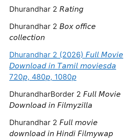
Dhurandhar 2 𝘙𝘢𝘵𝘪𝘯𝘨
Dhurandhar 2 𝘉𝘰𝘹 𝘰𝘧𝘧𝘪𝘤𝘦
𝘤𝘰𝘭𝘭𝘦𝘤𝘵𝘪𝘰𝘯
Dhurandhar 2 (2026) 𝘍𝘶𝘭𝘭 𝘔𝘰𝘷𝘪𝘦
𝘋𝘰𝘸𝘯𝘭𝘰𝘢𝘥 𝘪𝘯 𝘛𝘢𝘮𝘪𝘭 𝘮𝘰𝘷𝘪𝘦𝘴𝘥𝘢
720𝘱, 480𝘱, 1080𝘱
DhurandharBorder 2 𝘍𝘶𝘭𝘭 𝘔𝘰𝘷𝘪𝘦
𝘋𝘰𝘸𝘯𝘭𝘰𝘢𝘥 𝘪𝘯 𝘍𝘪𝘭𝘮𝘺𝘻𝘪𝘭𝘭𝘢
Dhurandhar 2 𝘍𝘶𝘭𝘭 𝘮𝘰𝘷𝘪𝘦
𝘥𝘰𝘸𝘯𝘭𝘰𝘢𝘥 𝘪𝘯 𝘏𝘪𝘯𝘥𝘪 𝘍𝘪𝘭𝘮𝘺𝘸𝘢𝘱