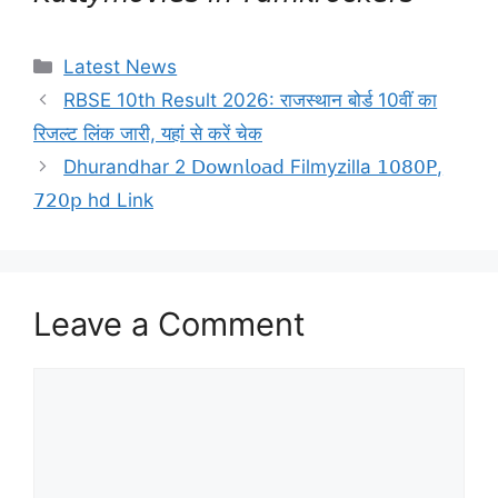
Categories
Latest News
RBSE 10th Result 2026: राजस्थान बोर्ड 10वीं का
रिजल्ट लिंक जारी, यहां से करें चेक
Dhurandhar 2 𝖣𝗈𝗐𝗇𝗅𝗈𝖺𝖽 Filmyzilla 𝟣𝟢𝟪𝟢𝖯,
𝟩𝟤𝟢𝗉 hd Link
Leave a Comment
Comment