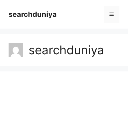
Skip
to
searchduniya
Menu
content
searchduniya